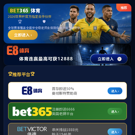
SUNBET·申博(中国区)官方网站-Official Website
股票代码：000004